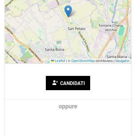
|
©
contributors |
Leaflet
OpenStreetMap
Navigator
CANDIDATI
oppure