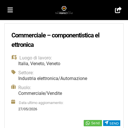
Home
Commerciale – componentistica el
ettronica
Offerte
Luogo di lavoro:
Italia
,
Veneto
,
Veneto
di
Carica
Settore:
Industria elettronica/Automazione
Ruolo:
lavoro
il
Login
Commerciale/Vendite
Data ultimo aggiornamento:
CV
Lingua
27/05/2026
SEND