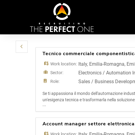
Tecnico commerciale componentistica
Italy
,
Emilia-Romagna
,
Emi
Work location:
Electronics / Automation I
Sector:
Sales / Business Develop
Role:
Se ti appassiona il mondo dell'automazione industria
un'esigenza tecnica e trasformarla nella soluzione 
...
realtà solida e affermata, specializzata nel
Account manager settore elettronica
Italy
,
Emilia-Romagna
,
Emi
Work location: