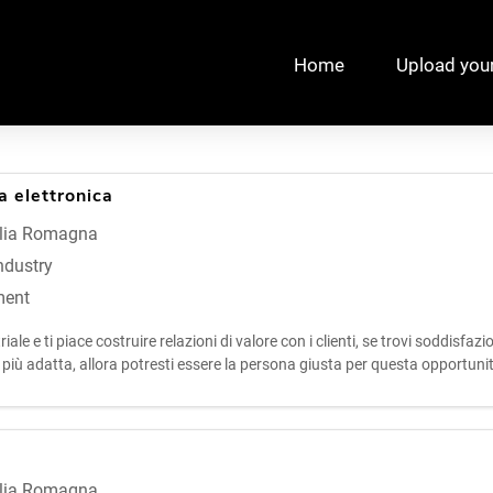
Home
Upload you
 elettronica
lia Romagna
ndustry
ment
le e ti piace costruire relazioni di valore con i clienti, se trovi soddisfa
più adatta, allora potresti essere la persona giusta per questa opportunit
lia Romagna