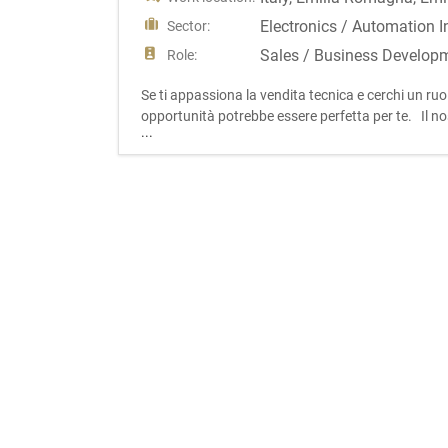
Electronics / Automation I
Sector:
Sales / Business Develop
Role:
Se ti appassiona la vendita tecnica e cerchi un ru
opportunità potrebbe essere perfetta per te. Il nos
...
elettronica di alta qualità. L'aziend