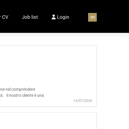
r CV
Job list
Login
EN
zione nel comprendere
à. Il nostro cliente è una
14/07/2026