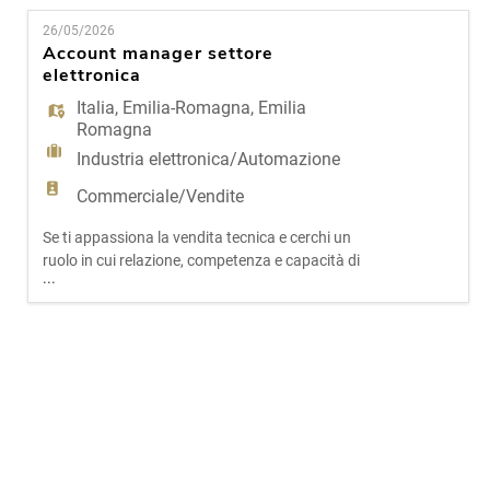
EN
nella soluzione più adatta, allora potresti essere la
26/05/2026
persona giusta per questa opportunità. Il nostro
Account manager settore
cliente è una realtà solida e affermata,
elettronica
FR
specializzata nel
Italia
,
Emilia-Romagna
,
Emilia
Romagna
IT
Industria elettronica/Automazione
Commerciale/Vendite
DE
Se ti appassiona la vendita tecnica e cerchi un
ruolo in cui relazione, competenza e capacità di
...
proporre soluzioni fanno davvero la differenza,
ES
questa opportunità potrebbe essere perfetta per
te. Il nostro cliente è una realtà solida e in forte
crescita, specializzata nella distribuzione di
componentistica elettronica di alta qualità.
PT
L'aziend