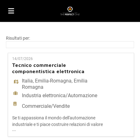
Home
Risultati per:
Offerte
14/07/2026
Tecnico commerciale
componentistica elettronica
di
Carica
Italia
,
Emilia-Romagna
,
Emilia
Romagna
Industria elettronica/Automazione
lavoro
il
Login
Commerciale/Vendite
Se ti appassiona il mondo dell'automazione
CV
Lingua
industriale e ti piace costruire relazioni di valore
...
con i clienti, se trovi soddisfazione nel
comprendere un'esigenza tecnica e trasformarla