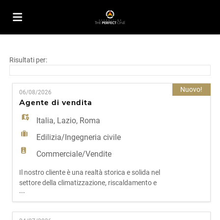
Home
Risultati per:
Offerte
Nuovo!
06/08/2026
Agente di vendita
di
Carica
Italia
,
Lazio
,
Roma
Edilizia/Ingegneria civile
lavoro
il
Login
Commerciale/Vendite
Il nostro cliente è una realtà storica e solida nel
settore della climatizzazione, riscaldamento e
CV
Lingua
...
impiantistica civile e industriale nel Lazio.
Presente da oltre trent'anni sul territorio, con
showroom tecnico e una gamma completa di