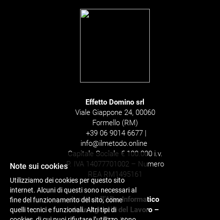
Effetto Domino srl
Viale Giappone 24, 00060
Formello (RM)
+39 06 9014 6677 |
info@ilmetodo.online
Capitale Sociale € 100.000 i.v.
P. IVA 14077701002 – Numero
Note sui cookies
REA RM1495161
Utilizziamo dei cookies per questo sito
internet. Alcuni di questi sono necessari al
Iscritta all’Albo Informatico
fine del funzionamento del sito, come
delle Agenzie del Lavoro –
quelli tecnici e funzionali. Altri tipi di
cookies, di cui puoi rifiutare l’utilizzo, sono