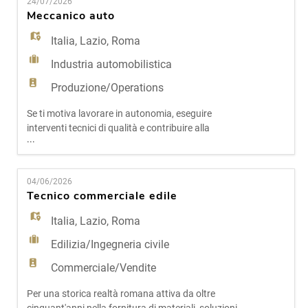
EN
24/07/2026
soluzioni per comfort ambientale ed energie
Meccanico auto
rinnovabili, rappresenta oggi un punto di
riferimento per installatori
Italia
,
Lazio
,
Roma
FR
Industria automobilistica
Produzione/Operations
IT
Se ti motiva lavorare in autonomia, eseguire
interventi tecnici di qualità e contribuire alla
...
DE
crescita di un'officina strutturata e riconosciuta
sul territorio, questa opportunità potrebbe essere
perfetta per te. Il nostro cliente è una realtà solida
04/06/2026
e affermata nel settore automotive, con processi
ES
Tecnico commerciale edile
chiari, standard elevati e un forte orientamento
Italia
,
Lazio
,
Roma
PT
Edilizia/Ingegneria civile
Commerciale/Vendite
Per una storica realtà romana attiva da oltre