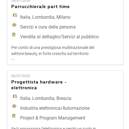
EN
24/07/2026
potenziamento dell'area commerciale della
Parrucchiera/e part time
Lombardia, ricerchiamo una figura che gestirà il
rapporto con un importante fornito
Italia
,
Lombardia
,
Milano
FR
Servizi e cura della persona
Vendita al dettaglio/Servizi al pubblico
IT
Per conto di una prestigiosa multinazionale del
settore beauty, in forte crescita sul territorio
...
DE
italiano, ricerchiamo un/una Parrucchiere/a part
time da inserire stabilmente all'interno di un punto
vendita esclusivo a Milano (zona centro). Chi
08/07/2026
cerchiamo Una persona con diploma e abilitazione
ES
Progettista hardware -
professionale, appassionata del mondo
elettronica
hairstyling e
Italia
,
Lombardia
,
Brescia
PT
Industria elettronica/Automazione
Project & Program Management
Se ti appassiona l'elettronica e cerchi un ruolo in