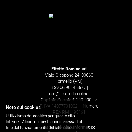
Effetto Domino srl
Viale Giappone 24, 00060
Formello (RM)
+39 06 9014 6677 |
info@ilmetodo.online
Capitale Sociale € 100.000 i.v.
P. IVA 14077701002 – Numero
Note sui cookies
REA RM1495161
Utilizziamo dei cookies per questo sito
internet. Alcuni di questi sono necessari al
Iscritta all’Albo Informatico
fine del funzionamento del sito, come