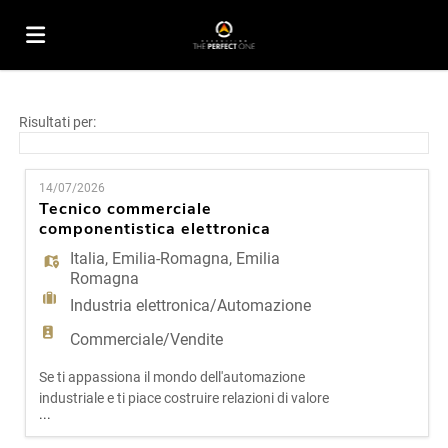
Home
Risultati per:
Offerte
14/07/2026
Tecnico commerciale
componentistica elettronica
di
Carica
Italia
,
Emilia-Romagna
,
Emilia
Romagna
Industria elettronica/Automazione
lavoro
il
Login
Commerciale/Vendite
Se ti appassiona il mondo dell'automazione
CV
Lingua
industriale e ti piace costruire relazioni di valore
...
con i clienti, se trovi soddisfazione nel
comprendere un'esigenza tecnica e trasformarla