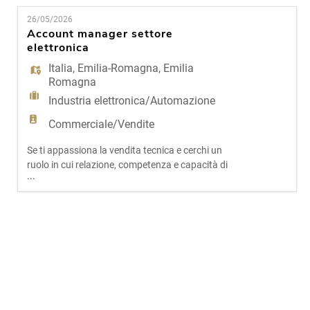
EN
nella soluzione più adatta, allora potresti essere la
26/05/2026
persona giusta per questa opportunità. Il nostro
Account manager settore
cliente è una realtà solida e affermata,
elettronica
FR
specializzata nel
Italia
,
Emilia-Romagna
,
Emilia
Romagna
IT
Industria elettronica/Automazione
Commerciale/Vendite
DE
Se ti appassiona la vendita tecnica e cerchi un
ruolo in cui relazione, competenza e capacità di
...
proporre soluzioni fanno davvero la differenza,
ES
questa opportunità potrebbe essere perfetta per
te. Il nostro cliente è una realtà solida e in forte
crescita, specializzata nella distribuzione di
componentistica elettronica di alta qualità.
PT
L'aziend