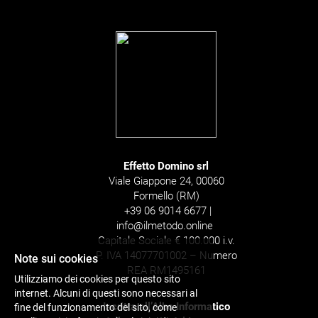
Effetto Domino srl
Viale Giappone 24, 00060
Formello (RM)
+39 06 9014 6677 |
info@ilmetodo.online
Capitale Sociale € 100.000 i.v.
P. IVA 14077701002 – Numero
Note sui cookies
REA RM1495161
Utilizziamo dei cookies per questo sito
internet. Alcuni di questi sono necessari al
Iscritta all’Albo Informatico
fine del funzionamento del sito, come