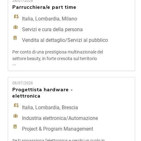
EN
24/07/2026
potenziamento dell'area commerciale della
Parrucchiera/e part time
Lombardia, ricerchiamo una figura che gestirà il
rapporto con un importante fornito
Italia
,
Lombardia
,
Milano
FR
Servizi e cura della persona
Vendita al dettaglio/Servizi al pubblico
IT
Per conto di una prestigiosa multinazionale del
settore beauty, in forte crescita sul territorio
...
DE
italiano, ricerchiamo un/una Parrucchiere/a part
time da inserire stabilmente all'interno di un punto
vendita esclusivo a Milano (zona centro). Chi
08/07/2026
cerchiamo Una persona con diploma e abilitazione
ES
Progettista hardware -
professionale, appassionata del mondo
elettronica
hairstyling e
Italia
,
Lombardia
,
Brescia
PT
Industria elettronica/Automazione
Project & Program Management
Se ti appassiona l'elettronica e cerchi un ruolo in