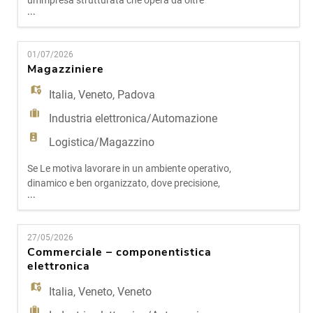
un'impresa strutturata che opera da oltre
...
vent'anni nel settore edilizio e delle costruzioni,
con cantieri attivi e una forte specializzazione
nella gestione completa delle commesse,
01/07/2026
cerchiamo un Autista con patente CE + CQC per
Magazziniere
attività di trasporto nel Nord Italia, con possibili
tratte verso il C
Italia
,
Veneto
,
Padova
Industria elettronica/Automazione
Logistica/Magazzino
Se Le motiva lavorare in un ambiente operativo,
dinamico e ben organizzato, dove precisione,
...
affidabilità e spirito pratico fanno davvero la
differenza, questa opportunità potrebbe essere
perfetta per Lei. Il nostro cliente è una realtà
27/05/2026
solida e in costante crescita, attiva nel settore
Commerciale – componentistica
della distribuzione di componenti per l'elettronica e
elettronica
per l'aut
Italia
,
Veneto
,
Veneto