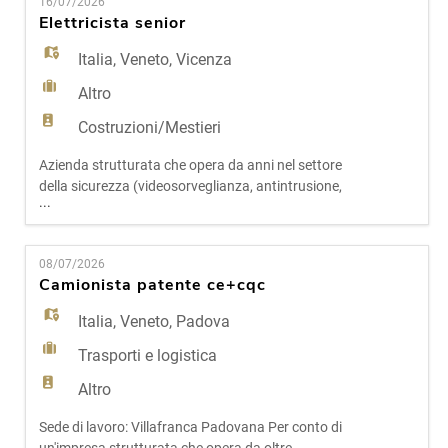
EN
16/07/2026
percorso strutturato di crescita professionale, con
Elettricista senior
formazione tecnica continua e certificazioni.
Attività princ
Italia
,
Veneto
,
Vicenza
FR
Altro
Costruzioni/Mestieri
IT
Azienda strutturata che opera da anni nel settore
della sicurezza (videosorveglianza, antintrusione,
...
DE
antincendio), ricerca un Elettricista Senior da
inserire nel team tecnico. La figura lavorerà su
impianti di un certo spessore (comuni, stadi,
08/07/2026
aziende, banche) con attività di installazione,
ES
Camionista patente ce+cqc
manutenzione e certificazione. Attività principali -
In
Italia
,
Veneto
,
Padova
PT
Trasporti e logistica
Altro
Sede di lavoro: Villafranca Padovana Per conto di