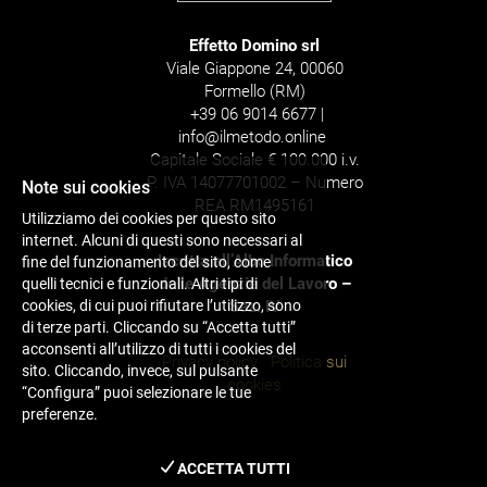
Effetto Domino srl
Viale Giappone 24, 00060
Formello (RM)
+39 06 9014 6677 |
info@ilmetodo.online
Capitale Sociale € 100.000 i.v.
P. IVA 14077701002 – Numero
Note sui cookies
REA RM1495161
Utilizziamo dei cookies per questo sito
internet. Alcuni di questi sono necessari al
Iscritta all’Albo Informatico
fine del funzionamento del sito, come
delle Agenzie del Lavoro –
quelli tecnici e funzionali. Altri tipi di
cookies, di cui puoi rifiutare l’utilizzo, sono
Sez. IV
di terze parti. Cliccando su “Accetta tutti”
acconsenti all’utilizzo di tutti i cookies del
Privacy policy
Politica sui
sito. Cliccando, invece, sul pulsante
cookies
“Configura” puoi selezionare le tue
preferenze.
ACCETTA TUTTI