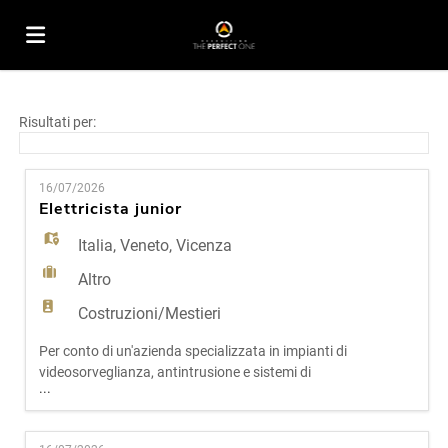
Home
Risultati per:
Offerte
16/07/2026
Elettricista junior
di
Carica
Italia
,
Veneto
,
Vicenza
Altro
lavoro
il
Login
Costruzioni/Mestieri
Per conto di un'azienda specializzata in impianti di
videosorveglianza, antintrusione e sistemi di
CV
Lingua
...
sicurezza, ricerchiamo un/una Elettricista
Junior da inserire nel team operativo. La figura
sarà affiancata da tecnici esperti e avrà un