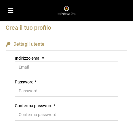
Crea il tuo profilo
Home
Dettagli utente
Offerte
Indirizzo email *
di
Carica
Password *
lavoro
il
Login
Conferma password *
CV
Lingua