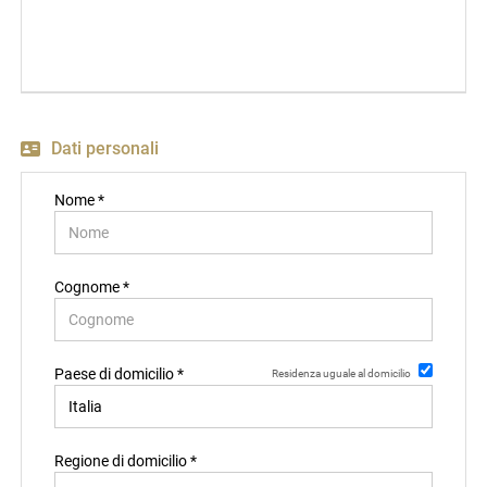
EN
FR
Dati personali
IT
Nome *
DE
Cognome *
ES
Paese di domicilio *
Residenza uguale al domicilio
PT
Regione di domicilio *