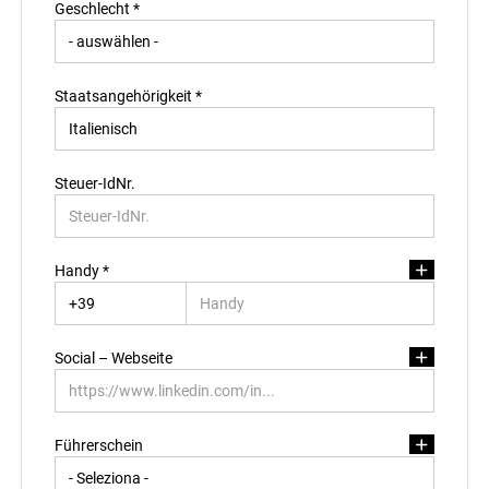
Geschlecht *
Bundesland/Kanton Residenz *
Staatsangehörigkeit *
Wohnortsprovinz/Wohnortskanton
Steuer-IdNr.
PLZ Residenz
Handy *
Stadt Residenz
Social – Webseite
Adresse Residenz
Führerschein