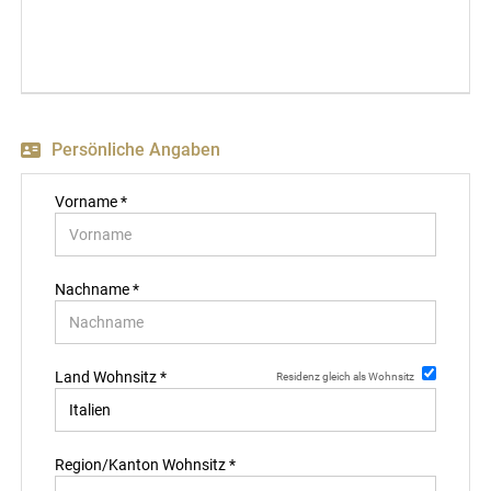
EN
FR
Persönliche Angaben
IT
Vorname *
DE
Nachname *
ES
Land Wohnsitz *
Residenz gleich als Wohnsitz
PT
Region/Kanton Wohnsitz *