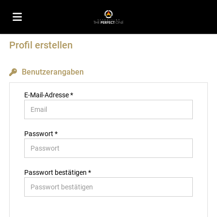
Profil erstellen
Home
Benutzerangaben
Stellen
E-Mail-Adresse *
Lebenslauf
Passwort *
hochladen
Anmelden
Passwort bestätigen *
Sprache