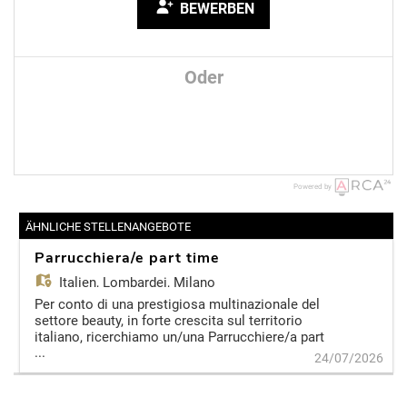
BEWERBEN
Oder
Powered by
ÄHNLICHE STELLENANGEBOTE
Parrucchiera/e part time
Italien,
Lombardei, Milano
Per conto di una prestigiosa multinazionale del
settore beauty, in forte crescita sul territorio
italiano, ricerchiamo un/una Parrucchiere/a part
...
time da inserire stabilmente all'interno di un
24/07/2026
punto vendita esclusivo a Milano (zona centro).
Chi cerchiamo Una persona con diploma e
abilitazione professionale, appassionata del