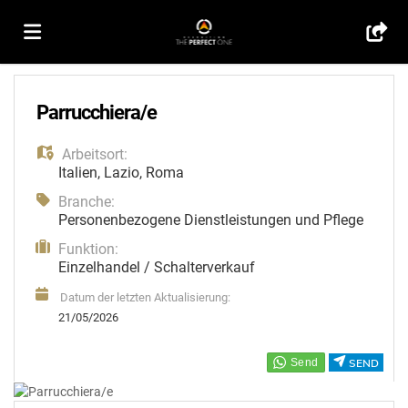
Home
Parrucchiera/e
Arbeitsort:
Stellen
Italien
,
Lazio
,
Roma
Branche:
Lebenslauf
Personenbezogene Dienstleistungen und Pflege
Funktion:
Einzelhandel / Schalterverkauf
hochladen
Anmelden
Datum der letzten Aktualisierung:
21/05/2026
Sprache
SEND