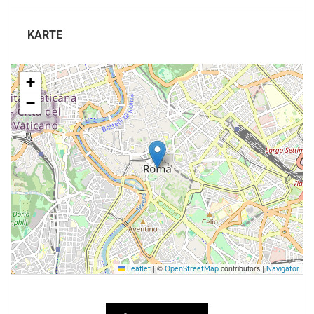
KARTE
+
−
|
©
contributors |
Leaflet
OpenStreetMap
Navigator