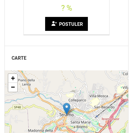
? %
POSTULER
CARTE
+
−