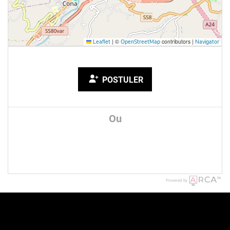
|
©
contributors |
Leaflet
OpenStreetMap
Navigator
POSTULER
Ou
Powered by