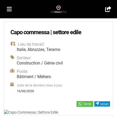
Accueil
Capo commessa | settore edile
Lieu de travail:
Emplois
Italie
,
Abruzzes
,
Teramo
Secteur:
Déposez
Construction / Génie civil
Poste:
Bâtiment / Métiers
votre
Connexion
Date de la dernière mise à jour:
16/06/2026
CV
Langue
SEND