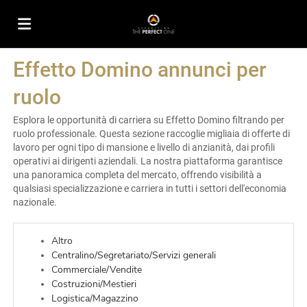
Effetto Domino annunci per
Home
ruolo
Offerte
Esplora le opportunità di carriera su Effetto Domino filtrando per
ruolo professionale. Questa sezione raccoglie migliaia di offerte di
lavoro per ogni tipo di mansione e livello di anzianità, dai profili
operativi ai dirigenti aziendali. La nostra piattaforma garantisce
di
Carica
una panoramica completa del mercato, offrendo visibilità a
qualsiasi specializzazione e carriera in tutti i settori dell'economia
nazionale.
lavoro
il
Login
Altro
Centralino/Segretariato/Servizi generali
CV
Lingua
Commerciale/Vendite
Costruzioni/Mestieri
Logistica/Magazzino