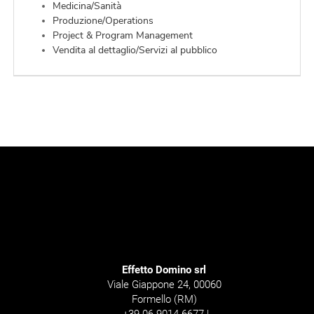
EN
Medicina/Sanità
Produzione/Operations
Project & Program Management
Vendita al dettaglio/Servizi al pubblico
FR
IT
DE
ES
PT
Effetto Domino srl
Viale Giappone 24, 00060
Formello (RM)