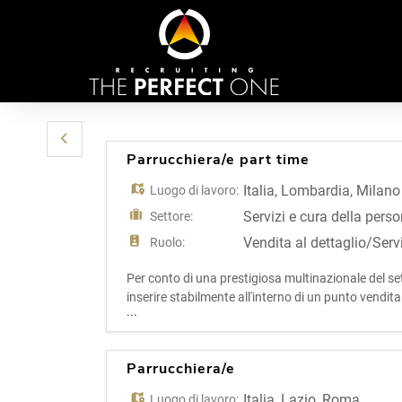
Parrucchiera/e part time
Italia
,
Lombardia
,
Milano
Luogo di lavoro:
Servizi e cura della pers
Settore:
Vendita al dettaglio/Serv
Ruolo:
Per conto di una prestigiosa multinazionale del set
inserire stabilmente all'interno di un punto vend
...
professionale, appassionata del mondo hairstylin
Parrucchiera/e
Italia
,
Lazio
,
Roma
Luogo di lavoro: