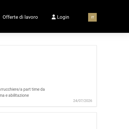
Offerte di lavoro
Login
IT
Parrucchiere/a part time da
ma e abilitazione
24/07/2026