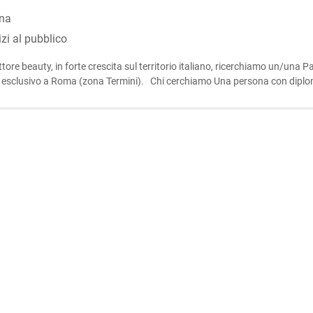
ona
izi al pubblico
tore beauty, in forte crescita sul territorio italiano, ricerchiamo un/una P
ita esclusivo a Roma (zona Termini). Chi cerchiamo Una persona con diplo
g e