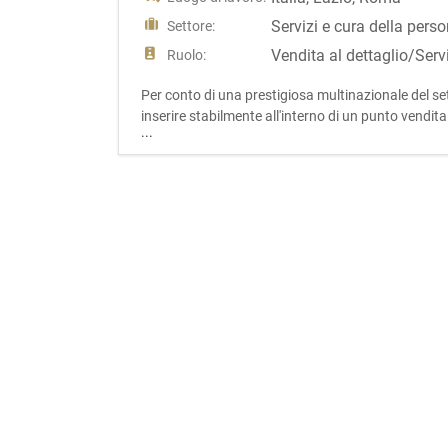
Servizi e cura della pers
Settore:
Vendita al dettaglio/Serv
Ruolo:
Per conto di una prestigiosa multinazionale del set
inserire stabilmente all'interno di un punto vend
...
professionale, appassionata del mondo hairstylin