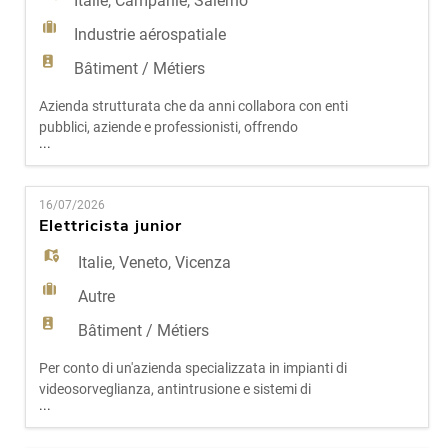
Italie
,
Campanie
,
Salerno
Industrie aérospatiale
Bâtiment / Métiers
Azienda strutturata che da anni collabora con enti
pubblici, aziende e professionisti, offrendo
...
soluzioni tecniche per l'illuminazione stradale, la
gestione degli spazi pubblici, la segnaletica
elettrica e l'efficientamento energetico, ricerca
16/07/2026
un Elettricista Capo Cantiere da inserire
Elettricista junior
stabilmente nel proprio organico. Sede: San
Pietro al Tanagr
Italie
,
Veneto
,
Vicenza
Autre
Bâtiment / Métiers
Per conto di un'azienda specializzata in impianti di
videosorveglianza, antintrusione e sistemi di
...
sicurezza, ricerchiamo un/una Elettricista
Junior da inserire nel team operativo. La figura