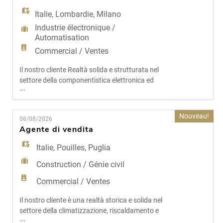
EN
riferimento per installatori
Italie
,
Lombardie
,
Milano
Industrie électronique /
FR
Automatisation
Commercial / Ventes
IT
Il nostro cliente Realtà solida e strutturata nel
settore della componentistica elettronica ed
...
elettromeccanica, con una presenza consolidata
sul mercato e un portafoglio fornitori
DE
internazionali in forte espansione. Per il
Nouveau!
06/08/2026
potenziamento dell'area commerciale della
Agente di vendita
Lombardia, ricerchiamo una figura che gestirà il
ES
rapporto con un importante fornito
Italie
,
Pouilles
,
Puglia
Construction / Génie civil
PT
Commercial / Ventes
Il nostro cliente è una realtà storica e solida nel
settore della climatizzazione, riscaldamento e
...
impiantistica civile e industriale nel Lazio.