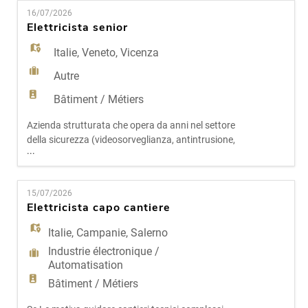
sarà affiancata da tecnici esperti e avrà un
16/07/2026
percorso strutturato di crescita professionale, con
Elettricista senior
formazione tecnica continua e certificazioni.
Attività princ
Italie
,
Veneto
,
Vicenza
Autre
Bâtiment / Métiers
Azienda strutturata che opera da anni nel settore
della sicurezza (videosorveglianza, antintrusione,
...
antincendio), ricerca un Elettricista Senior da
inserire nel team tecnico. La figura lavorerà su
impianti di un certo spessore (comuni, stadi,
15/07/2026
aziende, banche) con attività di installazione,
Elettricista capo cantiere
manutenzione e certificazione. Attività principali -
In
Italie
,
Campanie
,
Salerno
Industrie électronique /
Automatisation
Bâtiment / Métiers