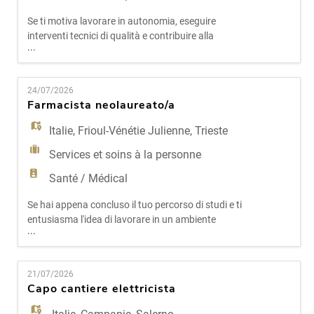
Se ti motiva lavorare in autonomia, eseguire
interventi tecnici di qualità e contribuire alla
...
crescita di un'officina strutturata e riconosciuta
sul territorio, questa opportunità potrebbe essere
perfetta per te. Il nostro cliente è una realtà solida
24/07/2026
e affermata nel settore automotive, con processi
Farmacista neolaureato/a
chiari, standard elevati e un forte orientamento
Italie
,
Frioul-Vénétie Julienne
,
Trieste
Services et soins à la personne
Santé / Médical
Se hai appena concluso il tuo percorso di studi e ti
entusiasma l'idea di lavorare in un ambiente
...
dinamico, moderno e orientato alla cura della
persona, se ti piace essere un punto di riferimento
per i clienti e accompagnarli nelle loro scelte di
21/07/2026
benessere, questa opportunità potrebbe essere
Capo cantiere elettricista
perfetta per te. Il nostro cliente è una grande
realtà i