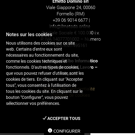
Effetto Domino srl
Viale Giappone 24, 00060
Formello (RM)
+39 06 9014 6677 |
info@ilmetodo.online
Capitale Sociale € 100.000 i.v.
Notes sur les cookies
P. IVA 14077701002 – Numero
Nous utilisons des cookies sur ce site
REA RM1495161
web. Certains d'entre eux sont
nécessaires au fonctionnement du site,
Iscritta all’Albo Informatico
comme les cookies techniques et
delle Agenzie del Lavoro –
fonctionnels. D'autres types de cookies,
que vous pouvez refuser d'utiliser, sont les
Sez. IV
cookies de tiers. En cliquant sur "Accepter
tous", vous consentez à l'utilisation de
Politique de confidentialité
tous les cookies du site. En cliquant sur le
Politique de cookies
bouton "Configurer", vous pouvez
sélectionner vos préférences.
ACCEPTER TOUS
CONFIGURER