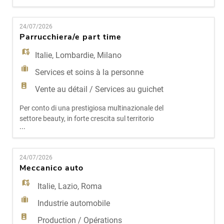
Presente da oltre trent'anni sul territorio, con
showroom tecnico e una gamma completa di
24/07/2026
soluzioni per comfort ambientale ed energie
Parrucchiera/e part time
rinnovabili, rappresenta oggi un punto di
riferimento per installatori
Italie
,
Lombardie
,
Milano
Services et soins à la personne
Vente au détail / Services au guichet
Per conto di una prestigiosa multinazionale del
settore beauty, in forte crescita sul territorio
...
italiano, ricerchiamo un/una Parrucchiere/a part
time da inserire stabilmente all'interno di un punto
vendita esclusivo a Milano (zona centro). Chi
24/07/2026
cerchiamo Una persona con diploma e abilitazione
Meccanico auto
professionale, appassionata del mondo
hairstyling e
Italie
,
Lazio
,
Roma
Industrie automobile
Production / Opérations