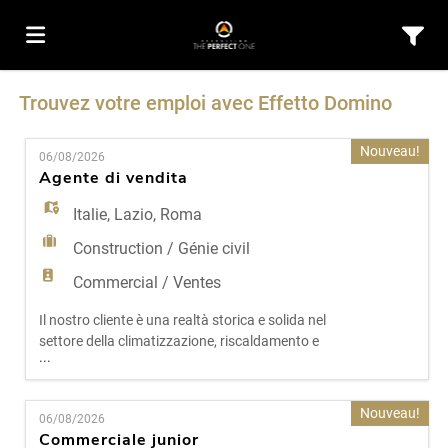
Trouvez votre emploi avec Effetto Domino
Accueil
Nouveau!
06/08/2026
Emplois
Agente di vendita
Italie
,
Lazio
,
Roma
Déposez
Construction / Génie civil
Commercial / Ventes
votre
Connexion
Il nostro cliente è una realtà storica e solida nel
settore della climatizzazione, riscaldamento e
...
impiantistica civile e industriale nel Lazio.
CV
Langue
Presente da oltre trent'anni sul territorio, con
showroom tecnico e una gamma completa di
Nouveau!
06/08/2026
soluzioni per comfort ambientale ed energie
Commerciale junior
rinnovabili, rappresenta oggi un punto di